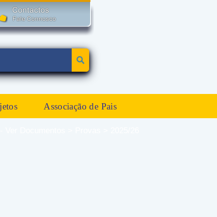
jetos
Associação de Pais
 Ver Documentos > Provas > 2025/26