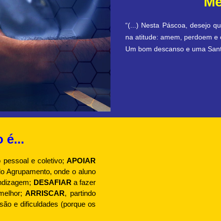
é...
o pessoal e coletivo;
APOIAR
o Agrupamento, onde o aluno
endizagem;
DESAFIAR
a fazer
 melhor;
ARRISCAR
, partindo
ão e dificuldades (porque os
Luís Malta, Diretor
CONTINUAR A LER
onteceu ou Vai Aconte