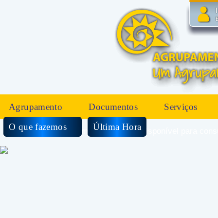
Agrupamento
Documentos
Serviços
O que fazemos
Última Hora
Importante: Esta disponível para 