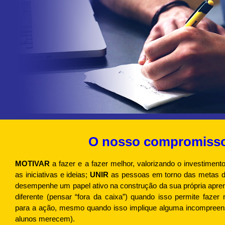
O nosso compromisso 
Vai Acontecer
MOTIVAR
a fazer e a fazer melhor, valorizando o investiment
as iniciativas e ideias;
UNIR
as pessoas em torno das metas d
desempenhe um papel ativo na construção da sua própria apr
diferente (pensar “fora da caixa”) quando isso permite fazer
para a ação, mesmo quando isso implique alguma incompreens
alunos merecem).
Aconteceu
Ac