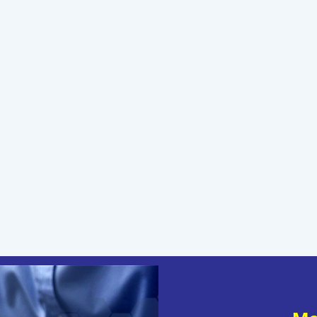
Me
“(...) Nesta Páscoa, desejo 
na atitude: amem, perdoem e
Um bom descanso e uma Santa 