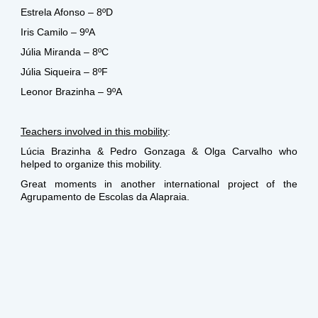
Estrela Afonso
–
8ºD
Iris Camilo
–
9ºA
Júlia Miranda
–
8ºC
Júlia Siqueira
–
8ºF
Leonor Brazinha
–
9ºA
Teachers involved in this mobility
:
Lúcia Brazinha & Pedro Gonzaga & Olga Carvalho who
helped to organize this mobility.
Great moments in another international project of the
Agrupamento de Escolas da Alapraia.