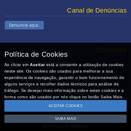
Canal de Denúncias
Denuncie aqui.
Contactos
Política de Cookies
Agrupamento de Escolas da Alapraia
Ao clicar em
Aceitar
está a consentir a utilização de cookies
Alapraia, Cascais
neste site. Os cookies são usados para melhorar a sua
experiência de navegação, garantir o bom funcionamento de
214 674 121 - Chamada para a rede fixa Nacional
alguns serviços e recolher dados técnicos para análise de
geral@alapraia.edu.pt
tráfego. Se desejar mais informação sobre estes cookies e a
forma como são usados por nós clique no botão Saiba Mais.
ACEITAR COOKIES
SAIBA MAIS
Copyright © AEALAPRAIA.com 2026
Desenvolvido por
Optimeios