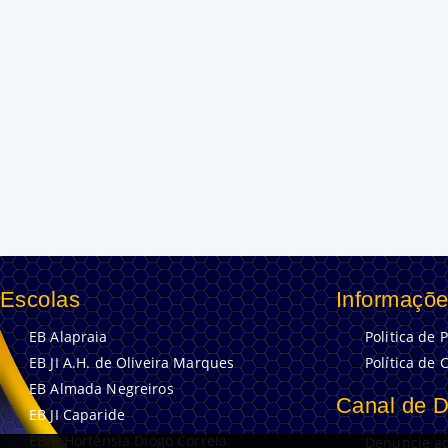
Escolas
Informaçõe
EB Alapraia
Politica de 
EB JI A.H. de Oliveira Marques
Política de 
EB Almada Negreiros
Canal de 
EB JI Caparide
EB/JI Hortênsia Diogo Correia
Denuncie aq