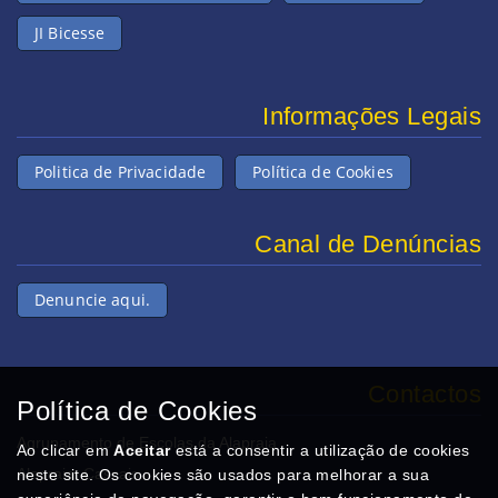
JI Bicesse
Informações Legais
Politica de Privacidade
Política de Cookies
Canal de Denúncias
Denuncie aqui.
Contactos
Política de Cookies
Agrupamento de Escolas da Alapraia
Ao clicar em
Aceitar
está a consentir a utilização de cookies
Alapraia, Cascais
neste site. Os cookies são usados para melhorar a sua