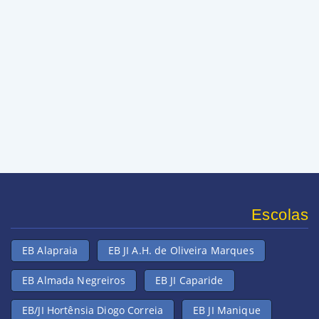
Escolas
EB Alapraia
EB JI A.H. de Oliveira Marques
EB Almada Negreiros
EB JI Caparide
EB/JI Hortênsia Diogo Correia
EB JI Manique