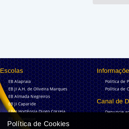
Escolas
Informaçõe
EB Alapraia
Politica de 
EB JI A.H. de Oliveira Marques
Política de 
EB Almada Negreiros
Canal de 
EB JI Caparide
EB/JI Hortênsia Diogo Correia
Denuncie aq
EB JI Manique
Política de Cookies
JI Bicesse