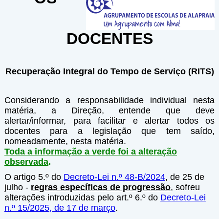
DOCENTES
Recuperação Integral do Tempo de Serviço (RITS)
Considerando a responsabilidade individual nesta
matéria, a Direção, entende que deve
alertar/informar, para facilitar e alertar todos os
docentes para a legislação que tem saído,
nomeadamente, nesta matéria.
Toda a informação a verde foi a alteração
observada
.
O artigo 5.º do
Decreto-Lei n.º 48-B/2024
, de 25 de
julho -
regras específicas de progressão
, sofreu
alterações introduzidas pelo art.º 6.º do
Decreto-Lei
n.º 15/2025, de 17 de março
.