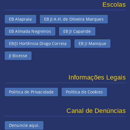
Escolas
EB Alapraia
EB JI A.H. de Oliveira Marques
EB Almada Negreiros
EB JI Caparide
EB/JI Hortênsia Diogo Correia
EB JI Manique
JI Bicesse
Informações Legais
Politica de Privacidade
Política de Cookies
Canal de Denúncias
Denuncie aqui.