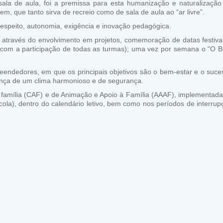
 sala de aula, foi a premissa para esta humanização e naturalização
m, que tanto sirva de recreio como de sala de aula ao “ar livre”.
respeito, autonomia, exigência e inovação pedagógica.
a, através do envolvimento em projetos, comemoração de datas festiva
a, com a participação de todas as turmas); uma vez por semana o “O 
reendedores, em que os principais objetivos são o bem-estar e o suce
ença de um clima harmonioso e de segurança.
à família (CAF) e de Animação e Apoio à Família (AAAF), implementada
la), dentro do calendário letivo, bem como nos períodos de interrup