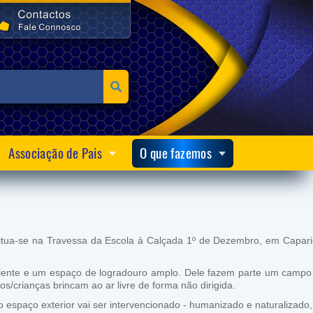
Associação de Pais
O que fazemos
situa-se na Travessa da Escola à Calçada 1º de Dezembro, em Capari
livalente e um espaço de logradouro amplo. Dele fazem parte um campo
s/crianças brincam ao ar livre de forma não dirigida.
o espaço exterior vai ser intervencionado - humanizado e naturalizado,