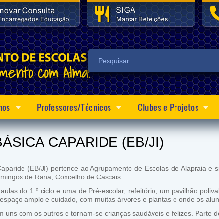
nos
Professores/Técnicos
Clubes e Projetos
BÁSICA
CAPARIDE (EB/JI)
Caparide (EB/JI) pertence ao Agrupamento de Escolas de Alapraia e 
mingos de Rana, Concelho de Cascais.
aulas do 1.º ciclo e uma de Pré-escolar, refeitório, um pavilhão po
 espaço amplo e cuidado, com muitas árvores e plantas e onde os aluno
m uns com os outros e tornam-se crianças saudáveis e felizes. Parte d