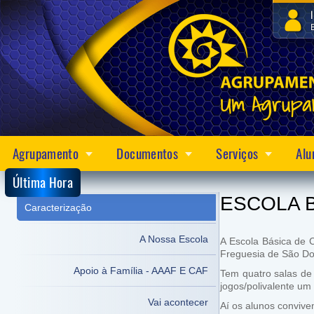
Agrupamento
Documentos
Serviços
Alu
Última Hora
ESCOLA 
Caracterização
A Nossa Escola
A Escola Básica de 
Freguesia de São Do
Apoio à Família - AAAF E CAF
Tem quatro salas de 
jogos/polivalente um
Vai acontecer
Aí os alunos convive