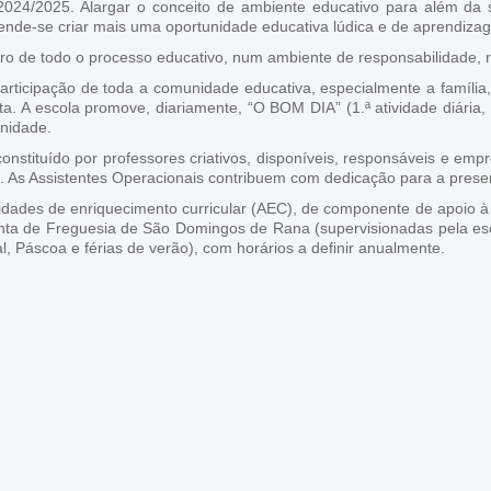
o 2024/2025. Alargar o conceito de ambiente educativo para além da
tende-se criar mais uma oportunidade educativa lúdica e de aprendizage
ro de todo o processo educativo, num ambiente de responsabilidade, 
participação de toda a comunidade educativa, especialmente a famíli
ta. A escola promove, diariamente, “O BOM DIA” (1.ª atividade diári
unidade.
nstituído por professores criativos, disponíveis, responsáveis e emp
s. As Assistentes Operacionais contribuem com dedicação para a pres
vidades de enriquecimento curricular (AEC), de componente de apoio 
nta de Freguesia de São Domingos de Rana (supervisionadas pela esco
al, Páscoa e férias de verão), com horários a definir anualmente.