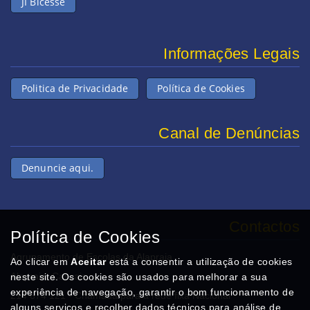
JI Bicesse
Informações Legais
Politica de Privacidade
Política de Cookies
Canal de Denúncias
Denuncie aqui.
Contactos
Política de Cookies
Agrupamento de Escolas da Alapraia
Ao clicar em
Aceitar
está a consentir a utilização de cookies
Alapraia, Cascais
neste site. Os cookies são usados para melhorar a sua
experiência de navegação, garantir o bom funcionamento de
214 674 121 - Chamada para a rede fixa Nacional
alguns serviços e recolher dados técnicos para análise de