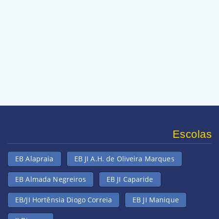
Escolas
EB Alapraia
EB JI A.H. de Oliveira Marques
EB Almada Negreiros
EB JI Caparide
EB/JI Hortênsia Diogo Correia
EB JI Manique