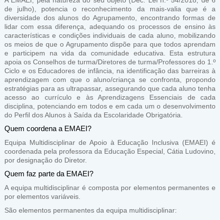
A EMAEI, pela natureza do seu objeto (Dec. Lei n.º 54/2018, de 6
de julho), potencia o reconhecimento da mais-valia que é a
diversidade dos alunos do Agrupamento, encontrando formas de
lidar com essa diferença, adequando os processos de ensino às
características e condições individuais de cada aluno, mobilizando
os meios de que o Agrupamento dispõe para que todos aprendam
e participem na vida da comunidade educativa. Esta estrutura
apoia os Conselhos de turma/Diretores de turma/Professores do 1.º
Ciclo e os Educadores de infância, na identificação das barreiras à
aprendizagem com que o aluno/criança se confronta, propondo
estratégias para as ultrapassar, assegurando que cada aluno tenha
acesso ao currículo e às Aprendizagens Essenciais de cada
disciplina, potenciando em todos e em cada um o desenvolvimento
do Perfil dos Alunos à Saída da Escolaridade Obrigatória.
Quem coordena a EMAEI?
Equipa Multidisciplinar de Apoio à Educação Inclusiva (EMAEI) é
coordenada pela professora da Educação Especial, Cátia Ludovino,
por designação do Diretor.
Quem faz parte da EMAEI?
A equipa multidisciplinar é composta por elementos permanentes e
por elementos variáveis.
São elementos permanentes da equipa multidisciplinar: