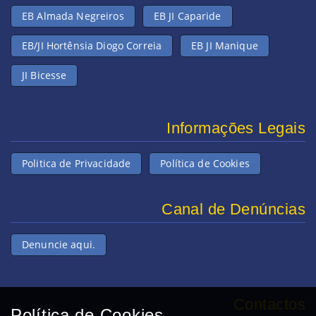
EB Almada Negreiros
EB JI Caparide
EB/JI Hortênsia Diogo Correia
EB JI Manique
JI Bicesse
Informações Legais
Politica de Privacidade
Política de Cookies
Canal de Denúncias
Denuncie aqui.
Contactos
Política de Cookies