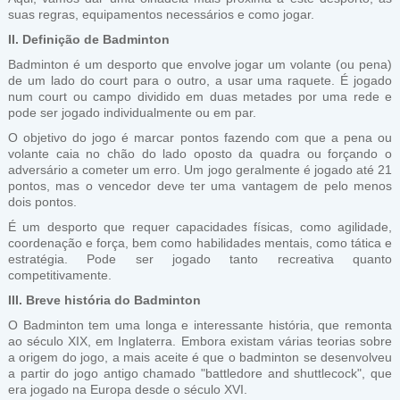
suas regras, equipamentos necessários e como jogar.
II. Definição de Badminton
Badminton é um desporto que envolve jogar um volante (ou pena)
de um lado do court para o outro, a usar uma raquete. É jogado
num court ou campo dividido em duas metades por uma rede e
pode ser jogado individualmente ou em par.
O objetivo do jogo é marcar pontos fazendo com que a pena ou
volante caia no chão do lado oposto da quadra ou forçando o
adversário a cometer um erro. Um jogo geralmente é jogado até 21
pontos, mas o vencedor deve ter uma vantagem de pelo menos
dois pontos.
É um desporto que requer capacidades físicas, como agilidade,
coordenação e força, bem como habilidades mentais, como tática e
estratégia. Pode ser jogado tanto recreativa quanto
competitivamente.
III. Breve história do Badminton
O Badminton tem uma longa e interessante história, que remonta
ao século XIX, em Inglaterra. Embora existam várias teorias sobre
a origem do jogo, a mais aceite é que o badminton se desenvolveu
a partir do jogo antigo chamado "battledore and shuttlecock", que
era jogado na Europa desde o século XVI.