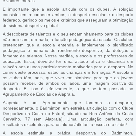
e valores morais.
É importante que a escola articule com os clubes. A solução
consiste em reconhecer ambos, o desporto escolar e o desporto
federado, gerindo os meios e critérios que asseguram a otimização
do sistema desportivo global.
A descoberta de talentos e o seu encaminhamento para os clubes
não beliscam, em nada, a função pedagógica da escola. Os clubes
pretendem que a escola entenda e implemente o significado
pedagógico e humano do rendimento desportivo, da deteção e
fomento de talentos. Nessa medida, a escola e os professores de
educação física, deverão ter uma atitude ativa e dinâmica em
relação aos alunos particularmente motivados para o desporto. No
cerne deste processo, estão as crianças em formação. A escola e
os clubes têm, pois, que viver em simbiose para que os jovens
possam receber, de ambos os lados, uma imagem positiva do
desporto. E, isso é, efetivamente, o que se tem passado no
Agrupamento de Escolas de Alapraia.
Alapraia é um Agrupamento que fomenta o desporto,
nomeadamente, o Badminton, em estreita articulação com o Clube
Desportivo da Costa do Estoril, situado na Rua António da Costa
Carvalho, 77 (em Alapraia). Uma articulação perfeita, com
resultados excelentes para os alunos/atletas, a escola e o clube!
A escola estimula a prática desportiva do Badminton,