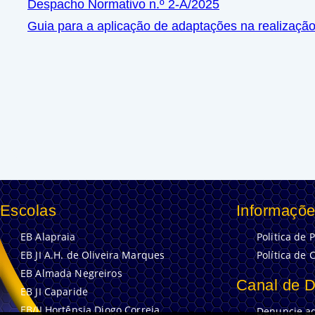
Despacho Normativo n.º 2-A/2025
Guia para a aplicação de adaptações na realizaçã
Escolas
Informaçõe
EB Alapraia
Politica de 
EB JI A.H. de Oliveira Marques
Política de 
EB Almada Negreiros
Canal de 
EB JI Caparide
EB/JI Hortênsia Diogo Correia
Denuncie aq