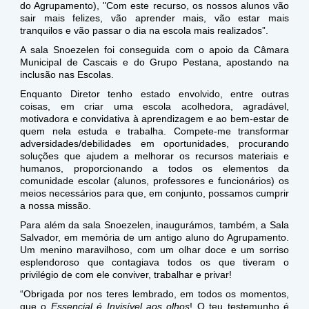
do Agrupamento), "Com este recurso, os nossos alunos vão
sair mais felizes, vão aprender mais, vão estar mais
tranquilos e vão passar o dia na escola mais realizados”.
A sala Snoezelen foi conseguida com o apoio da Câmara
Municipal de Cascais e do Grupo Pestana, apostando na
inclusão nas Escolas.
Enquanto Diretor tenho estado envolvido, entre outras
coisas, em criar uma escola acolhedora, agradável,
motivadora e convidativa à aprendizagem e ao bem-estar de
quem nela estuda e trabalha. Compete-me transformar
adversidades/debilidades em oportunidades, procurando
soluções que ajudem a melhorar os recursos materiais e
humanos, proporcionando a todos os elementos da
comunidade escolar (alunos, professores e funcionários) os
meios necessários para que, em conjunto, possamos cumprir
a nossa missão.
Para além da sala Snoezelen, inaugurámos, também, a Sala
Salvador, em memória de um antigo aluno do Agrupamento.
Um menino maravilhoso, com um olhar doce e um sorriso
esplendoroso que contagiava todos os que tiveram o
privilégio de com ele conviver, trabalhar e privar!
“Obrigada por nos teres lembrado, em todos os momentos,
que o
Essencial é Invisível aos olhos
! O teu testemunho é