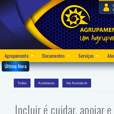
Agrupamento
Documentos
Serviços
Alu
Última Hora
Todos
Aconteceu
Vai Acontecer
Incluir é cuidar, apoiar e