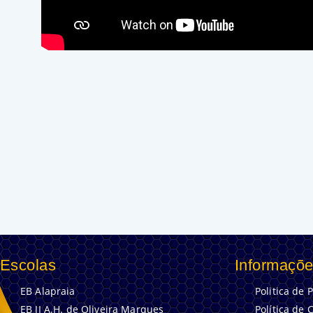
Escolas
Informaçõe
EB Alapraia
Politica de 
EB JI A.H. de Oliveira Marques
Política de 