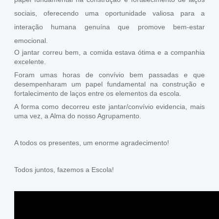
sociais, oferecendo uma oportunidade valiosa para a
interação humana genuína que promove bem-estar
emocional.
O jantar correu bem, a comida estava ótima e a companhia
excelente.
Foram umas horas de convívio bem passadas e que
desempenharam um papel fundamental na construção e
fortalecimento de laços entre os elementos da escola.
A forma como decorreu este jantar/convívio evidencia, mais
uma vez, a Alma do nosso Agrupamento.
A todos os presentes, um enorme agradecimento!
Todos juntos, fazemos a Escola!