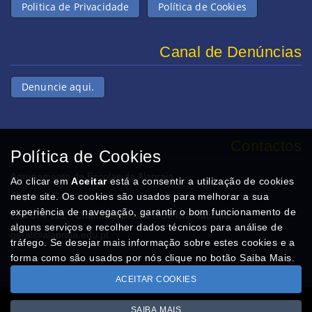
Politica de Privacidade
Política de Cookies
Canal de Denúncias
Denuncie aqui.
Contactos
Política de Cookies
Agrupamento de Escolas da Alapraia
Ao clicar em
Aceitar
está a consentir a utilização de cookies
Alapraia, Cascais
neste site. Os cookies são usados para melhorar a sua
experiência de navegação, garantir o bom funcionamento de
214 674 121 - Chamada para a rede fixa Nacional
alguns serviços e recolher dados técnicos para análise de
geral@alapraia.edu.pt
tráfego. Se desejar mais informação sobre estes cookies e a
forma como são usados por nós clique no botão Saiba Mais.
ACEITAR COOKIES
SAIBA MAIS
Copyright © AEALAPRAIA.com 2026