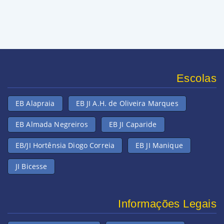
Escolas
EB Alapraia
EB JI A.H. de Oliveira Marques
EB Almada Negreiros
EB JI Caparide
EB/JI Hortênsia Diogo Correia
EB JI Manique
JI Bicesse
Informações Legais