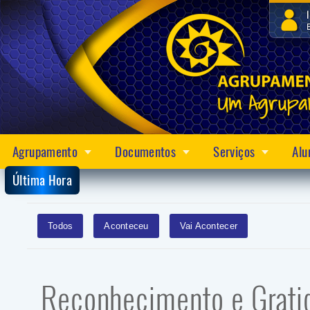
Agrupamento
Documentos
Serviços
Alu
Última Hora
Todos
Aconteceu
Vai Acontecer
Reconhecimento e Gratid