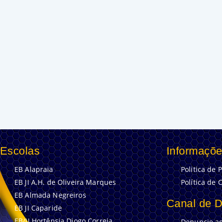
Escolas
Informaçõe
EB Alapraia
Politica de 
EB JI A.H. de Oliveira Marques
Política de 
EB Almada Negreiros
Canal de 
EB JI Caparide
EB/JI Hortênsia Diogo Correia
Denuncie aq