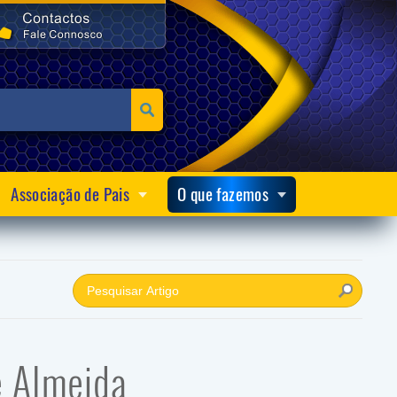
Associação de Pais
O que fazemos
e Almeida