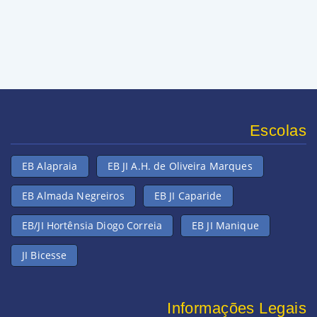
Escolas
EB Alapraia
EB JI A.H. de Oliveira Marques
EB Almada Negreiros
EB JI Caparide
EB/JI Hortênsia Diogo Correia
EB JI Manique
JI Bicesse
Informações Legais