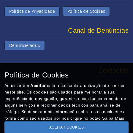
Politica de Privacidade
Política de Cookies
Canal de Denúncias
Denuncie aqui.
Contactos
Política de Cookies
Agrupamento de Escolas da Alapraia
Ao clicar em
Aceitar
está a consentir a utilização de cookies
Alapraia, Cascais
neste site. Os cookies são usados para melhorar a sua
experiência de navegação, garantir o bom funcionamento de
214 674 121 - Chamada para a rede fixa Nacional
alguns serviços e recolher dados técnicos para análise de
geral@alapraia.edu.pt
tráfego. Se desejar mais informação sobre estes cookies e a
forma como são usados por nós clique no botão Saiba Mais.
ACEITAR COOKIES