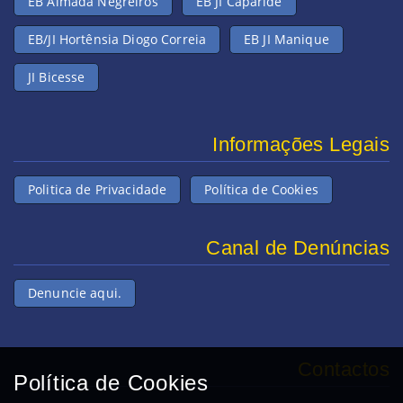
EB Almada Negreiros
EB JI Caparide
EB/JI Hortênsia Diogo Correia
EB JI Manique
JI Bicesse
Informações Legais
Politica de Privacidade
Política de Cookies
Canal de Denúncias
Denuncie aqui.
Contactos
Política de Cookies