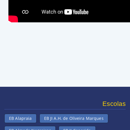
Escolas
EB Alapraia
EB JI A.H. de Oliveira Marques