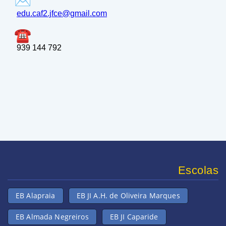
edu.caf2.jfce@gmail.com
939 144 792
Escolas
EB Alapraia
EB JI A.H. de Oliveira Marques
EB Almada Negreiros
EB JI Caparide