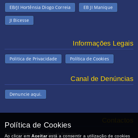
EB/JI Hortênsia Diogo Correia
EB JI Manique
JI Bicesse
Informações Legais
Politica de Privacidade
Política de Cookies
Canal de Denúncias
Denuncie aqui.
Contactos
Política de Cookies
Agrupamento de Escolas da Alapraia
Ao clicar em
Aceitar
está a consentir a utilização de cookies