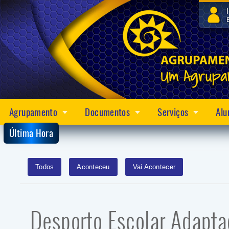
Agrupamento
Documentos
Serviços
Alu
Última Hora
Todos
Aconteceu
Vai Acontecer
Desporto Escolar Adapt