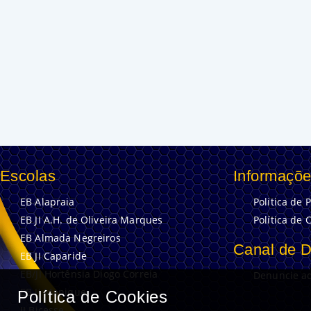
Escolas
Informaçõe
EB Alapraia
Politica de 
EB JI A.H. de Oliveira Marques
Política de 
EB Almada Negreiros
Canal de 
EB JI Caparide
EB/JI Hortênsia Diogo Correia
Denuncie aq
EB JI Manique
Política de Cookies
JI Bicesse