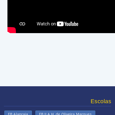
Escolas
EB Alapraia
EB JI A.H. de Oliveira Marques