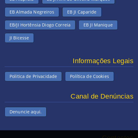
EB Almada Negreiros
EB JI Caparide
EB/JI Hortênsia Diogo Correia
EB JI Manique
JI Bicesse
Informações Legais
Politica de Privacidade
Política de Cookies
Canal de Denúncias
Denuncie aqui.
Contactos