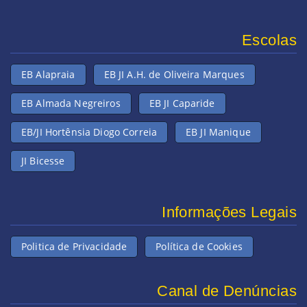
Escolas
EB Alapraia
EB JI A.H. de Oliveira Marques
EB Almada Negreiros
EB JI Caparide
EB/JI Hortênsia Diogo Correia
EB JI Manique
JI Bicesse
Informações Legais
Politica de Privacidade
Política de Cookies
Canal de Denúncias