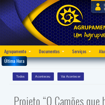
Agrupamento
Documentos
Serviços
Alu
Última Hora
Todos
Aconteceu
Vai Acontecer
Projeto “O Camões que há