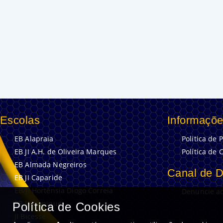
Escolas
Informaçõe
EB Alapraia
Politica de 
EB JI A.H. de Oliveira Marques
Política de 
EB Almada Negreiros
Canal de 
EB JI Caparide
EB/JI Hortênsia Diogo Correia
Denuncie aq
EB JI Manique
Política de Cookies
JI Bicesse