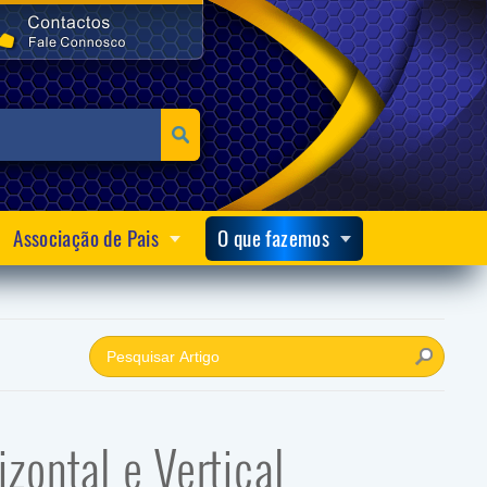
Associação de Pais
O que fazemos
zontal e Vertical