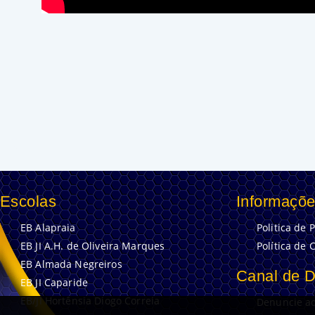
Escolas
Informaçõe
EB Alapraia
Politica de 
EB JI A.H. de Oliveira Marques
Política de 
EB Almada Negreiros
Canal de 
EB JI Caparide
EB/JI Hortênsia Diogo Correia
Denuncie aq