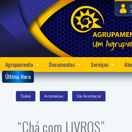
Agrupamento
Documentos
Serviços
Alu
Última Hora
Todos
Aconteceu
Vai Acontecer
“Chá com LIVROS”