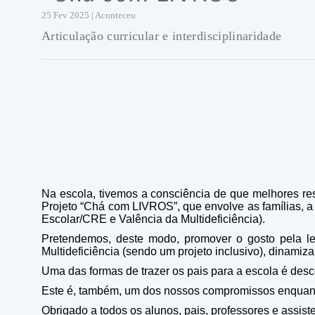
25 Fev 2025 | Aconteceu
Articulação curricular e interdisciplinaridade
Na escola, tivemos a consciência de que melhores re
Projeto “Chá com LIVROS”, que envolve as famílias, 
Escolar/CRE e Valência da Multideficiência).
Pretendemos, deste modo, promover o gosto pela lei
Multideficiência (sendo um projeto inclusivo), dinamiz
Uma das formas de trazer os pais para a escola é des
Este é, também, um dos nossos compromissos enquanto 
Obrigado a todos os alunos, pais, professores e assi