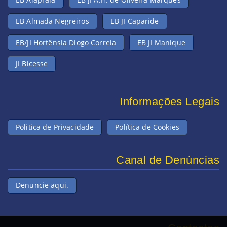
EB Almada Negreiros
EB JI Caparide
EB/JI Hortênsia Diogo Correia
EB JI Manique
JI Bicesse
Informações Legais
Politica de Privacidade
Política de Cookies
Canal de Denúncias
Denuncie aqui.