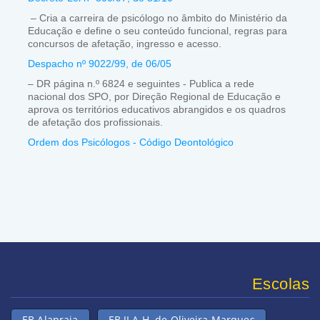
– Cria a carreira de psicólogo no âmbito do Ministério da
Educação e define o seu conteúdo funcional, regras para
concursos de afetação, ingresso e acesso.
Despacho nº 9022/99, de 06/05
– DR página n.º 6824 e seguintes - Publica a rede
nacional dos SPO, por Direção Regional de Educação e
aprova os territórios educativos abrangidos e os quadros
de afetação dos profissionais.
Ordem dos Psicólogos - Código Deontológico
Escolas
EB Alapraia
EB JI A.H. de Oliveira Marques