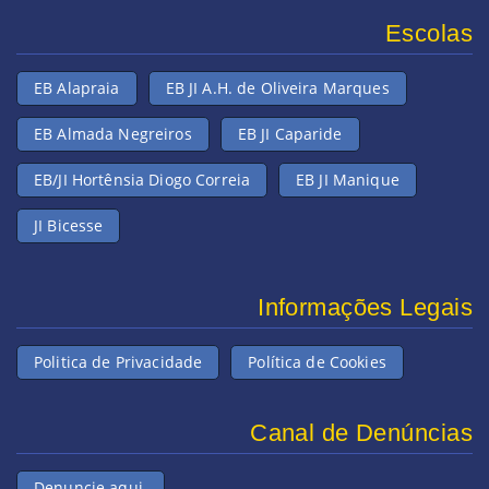
Escolas
EB Alapraia
EB JI A.H. de Oliveira Marques
EB Almada Negreiros
EB JI Caparide
EB/JI Hortênsia Diogo Correia
EB JI Manique
JI Bicesse
Informações Legais
Politica de Privacidade
Política de Cookies
Canal de Denúncias
Denuncie aqui.