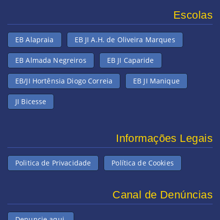
Escolas
EB Alapraia
EB JI A.H. de Oliveira Marques
EB Almada Negreiros
EB JI Caparide
EB/JI Hortênsia Diogo Correia
EB JI Manique
JI Bicesse
Informações Legais
Politica de Privacidade
Política de Cookies
Canal de Denúncias
Denuncie aqui.