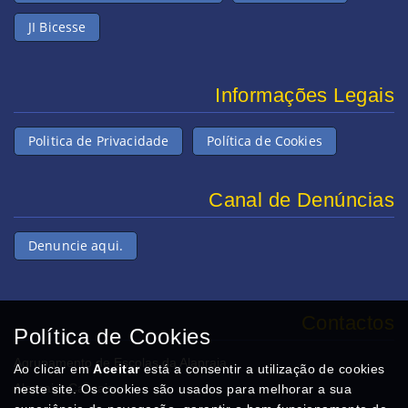
JI Bicesse
Informações Legais
Politica de Privacidade
Política de Cookies
Canal de Denúncias
Denuncie aqui.
Contactos
Política de Cookies
Agrupamento de Escolas da Alapraia
Ao clicar em
Aceitar
está a consentir a utilização de cookies
Alapraia, Cascais
neste site. Os cookies são usados para melhorar a sua