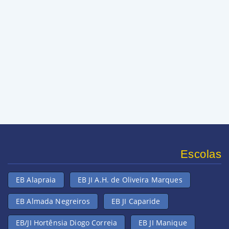
Escolas
EB Alapraia
EB JI A.H. de Oliveira Marques
EB Almada Negreiros
EB JI Caparide
EB/JI Hortênsia Diogo Correia
EB JI Manique